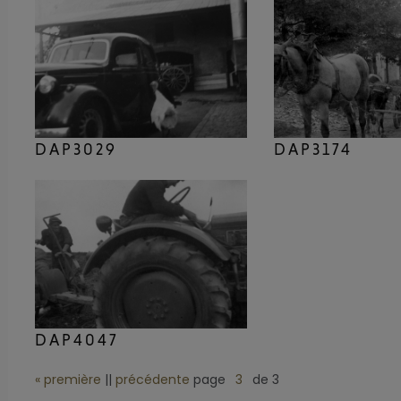
DAP3029
DAP3174
DAP4047
« première
||
précédente
page
de 3