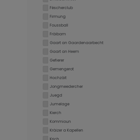
Fëscherclub
Firmung
Foussball
Fräibam
Gaart an Gaardenaarbecht
Gaart an Heem
Gefierer
Gemengerot
Hochzäit
Jongmeedercher
Juegd
Jumelage
Kierch
Kommioun
Kräizer a Kapellen
Krich