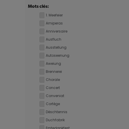
Mots clés:
1. Meefeier
Amiperas
Anniversaire
Ausfluch
Ausstellung
Autoseenung
Aweiung
Brennerei
Chorale
Concert
Conveniat
Cortège
Dëschtennis
Duchfabrik
Erntedankfest