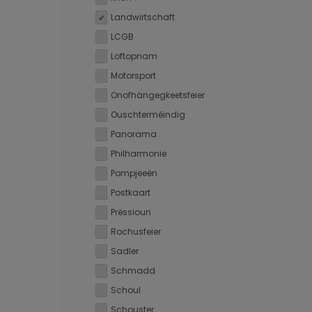
Landwirtschaft
LCGB
Loftopnam
Motorsport
Onofhängegkeetsfeier
Ouschterméindig
Panorama
Philharmonie
Pompjeeën
Postkaart
Prëssioun
Rochusfeier
Sadler
Schmadd
Schoul
Schouster