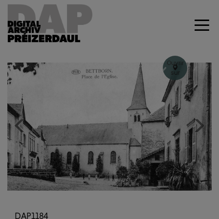
Ouvrir
sur
Geoportal
+
–
Previous
Next
DAP1184