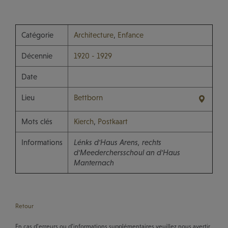
Catégorie
Architecture
,
Enfance
Décennie
1920 - 1929
Date
Lieu
Bettborn
Mots clés
Kierch
,
Postkaart
Informations
Lénks d'Haus Arens, rechts
d'Meederchersschoul an d'Haus
Manternach
Retour
En cas d’erreurs ou d’informations supplémentaires veuillez nous avertir