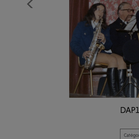
Previous
DAP1
Catégor