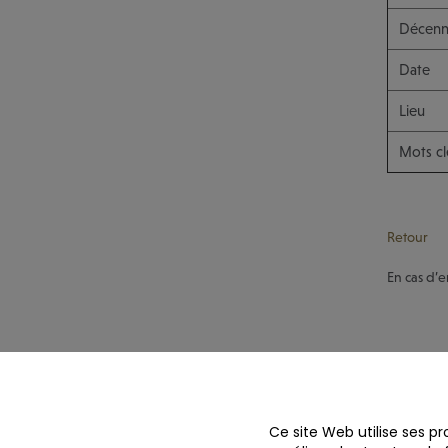
Décenn
Date
Lieu
Mots cl
Retour
En cas d’e
Ce site Web utilise ses pr