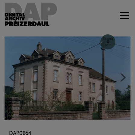
Ouvrir
sur
Geoportal
+
–
Previous
Next
DAP0864