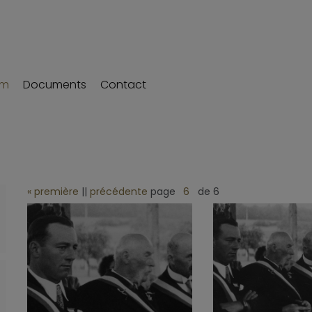
um
Documents
Contact
« première
||
précédente
page
de 6