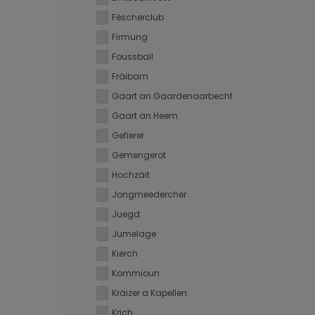
Fëscherclub
Firmung
Foussball
Fräibam
Gaart an Gaardenaarbecht
Gaart an Heem
Gefierer
Gemengerot
Hochzäit
Jongmeedercher
Juegd
Jumelage
Kierch
Kommioun
Kräizer a Kapellen
Krich