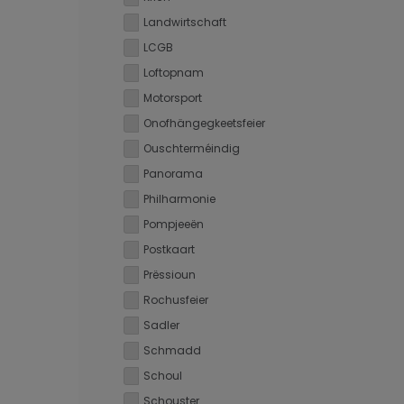
Landwirtschaft
LCGB
Loftopnam
Motorsport
Onofhängegkeetsfeier
Ouschterméindig
Panorama
Philharmonie
Pompjeeën
Postkaart
Prëssioun
Rochusfeier
Sadler
Schmadd
Schoul
Schouster