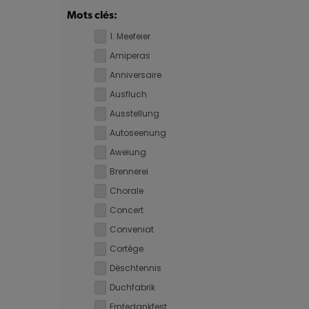
Mots clés:
1. Meefeier
Amiperas
Anniversaire
Ausfluch
Ausstellung
Autoseenung
Aweiung
Brennerei
Chorale
Concert
Conveniat
Cortège
Dëschtennis
Duchfabrik
Erntedankfest