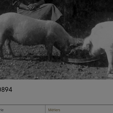
0894
ie
Métiers