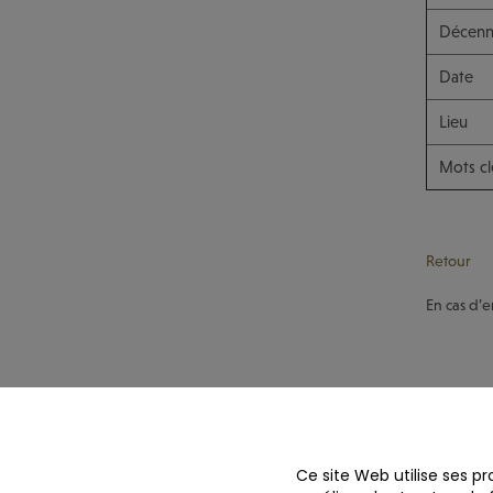
Décenn
Date
Lieu
Mots cl
Retour
En cas d’e
Ce site Web utilise ses pr