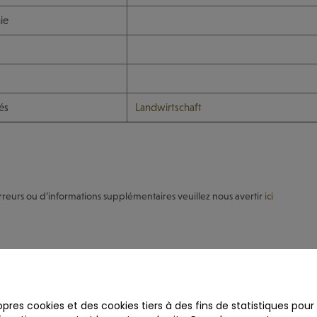
ie
és
Landwirtschaft
rreurs ou d’informations supplémentaires veuillez nous avertir
ici
opres cookies et des cookies tiers à des fins de statistiques pour