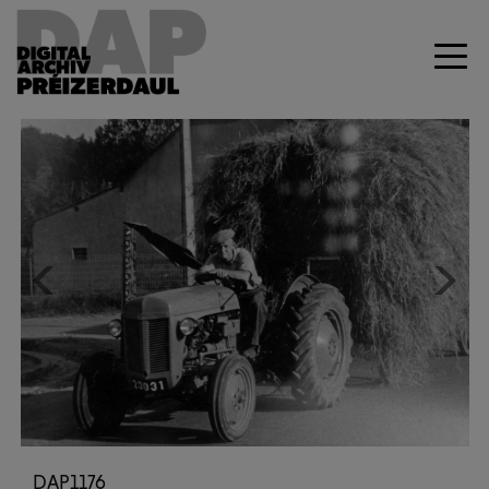
Previous
Next
DAP1176